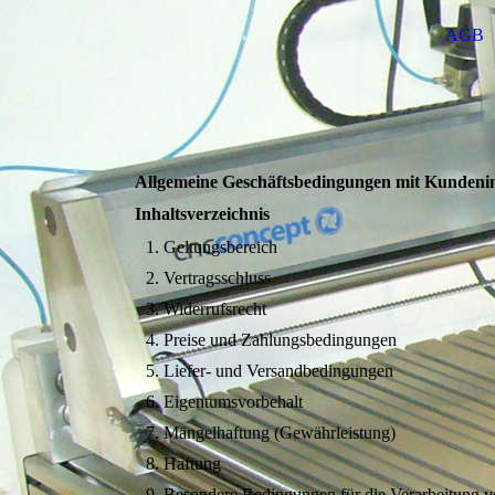
AGB
Allgemeine Geschäftsbedingungen mit Kundeni
Inhaltsverzeichnis
Geltungsbereich
Vertragsschluss
Widerrufsrecht
Preise und Zahlungsbedingungen
Liefer- und Versandbedingungen
Eigentumsvorbehalt
Mängelhaftung (Gewährleistung)
Haftung
Besondere Bedingungen für die Verarbeitung