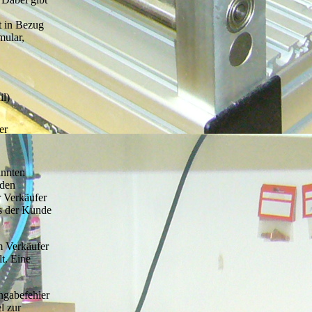
t in Bezug
mular,
il)
er
annten
 den
r Verkäufer
ss der Kunde
m Verkäufer
t. Eine
ngabefehler
l zur