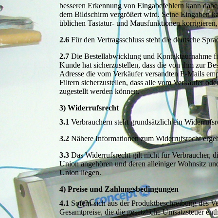
besseren Erkennung von Eingabefehlern kann dabei 
dem Bildschirm vergrößert wird. Seine Eingaben ka
üblichen Tastatur- und Mausfunktionen korrigieren, 
2.6
Für den Vertragsschluss steht die deutsche Spra
2.7
Die Bestellabwicklung und Kontaktaufnahme find
Kunde hat sicherzustellen, dass die von ihm zur Be
Adresse die vom Verkäufer versandten E-Mails em
Filtern sicherzustellen, dass alle vom Verkäufer od
zugestellt werden können.
3) Widerrufsrecht
3.1
Verbrauchern steht grundsätzlich ein Widerrufsr
3.2
Nähere Informationen zum Widerrufsrecht ergeb
3.3
Das Widerrufsrecht gilt nicht für Verbraucher, 
Union angehören und deren alleiniger Wohnsitz und
Union liegen.
4) Preise und Zahlungsbedingungen
4.1
Sofern sich aus der Produktbeschreibung des Ver
Gesamtpreise, die die gesetzliche Umsatzsteuer ent