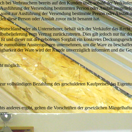
ch bei Verbrauchern bereits auf den Kunden über, sobald der Verkäufer
r Ausführung der Versendung bestimmten Person oder Anstalt ausgeliefe
e sonst zur Ausführung der Versendung bestimmte Person oder Anstalt m
n diese Person oder Anstalt zuvor nicht benannt hat.
eutschland oder als Unternehmer, behält sich der Verkäufer das Recht 
lbstbelieferung vom Vertrag zurückzutreten. Dies gilt jedoch nur für den
n ist und dieser mit der gebotenen Sorgfalt ein konkretes Deckungsgesc
alle zumutbaren Anstrengungen unternehmen, um die Ware zu beschaffen
fügbarkeit der Ware wird der Kunde unverzüglich informiert und die Ge
ht möglich.
bis zur vollständigen Bezahlung des geschuldeten Kaufpreises das Eigent
s anderes ergibt, gelten die Vorschriften der gesetzlichen Mängelhaft
aren: