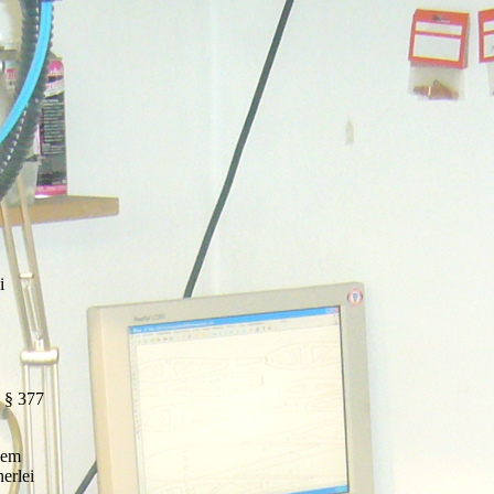
i
 § 377
dem
erlei