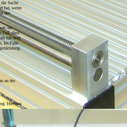
 die Sache
rt hat, wenn
it der
vor, im
 Fall, dass
häft mit dem
. Im Falle
genleistung
um an der
ung. Hiervon