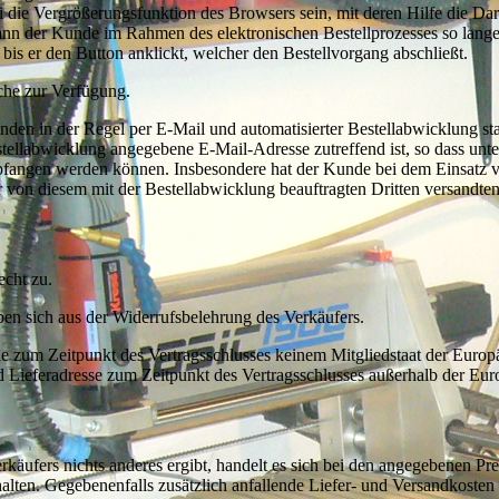
die Vergrößerungsfunktion des Browsers sein, mit deren Hilfe die Dar
nn der Kunde im Rahmen des elektronischen Bestellprozesses so lange
bis er den Button anklickt, welcher den Bestellvorgang abschließt.
che zur Verfügung.
en in der Regel per E-Mail und automatisierter Bestellabwicklung sta
stellabwicklung angegebene E-Mail-Adresse zutreffend ist, so dass unte
pfangen werden können. Insbesondere hat der Kunde bei dem Einsatz
er von diesem mit der Bestellabwicklung beauftragten Dritten versandte
echt zu.
en sich aus der Widerrufsbelehrung des Verkäufers.
die zum Zeitpunkt des Vertragsschlusses keinem Mitgliedstaat der Europ
 Lieferadresse zum Zeitpunkt des Vertragsschlusses außerhalb der Eur
käufers nichts anderes ergibt, handelt es sich bei den angegebenen Pr
halten. Gegebenenfalls zusätzlich anfallende Liefer- und Versandkosten