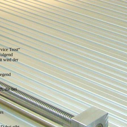
vice Trost“
folgend
t wird der
iegend
t, die bei
es
 Dabei gibt