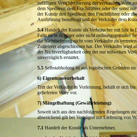
zufälligen Verschlechterung der verkauften Ware au
dem Spediteur, dem Frachtführer oder der sonst zu
der Kunde den Spediteur, den Frachtführer oder di
Ausführung beauftragt und der Verkäufer dem Kunde
5.4
Handelt der Kunde als Verbraucher mit Sitz in D
Falle nicht richtiger oder nicht ordnungsgemäßer Se
die Nichtlieferung nicht vom Verkäufer zu vertrete
Zulieferer abgeschlossen hat. Der Verkäufer wird 
der Nichtverfügbarkeit oder der nur teilweisen Ver
unverzüglich erstattet.
5.5
Selbstabholung ist aus logistischen Gründen nic
6) Eigentumsvorbehalt
Tritt der Verkäufer in Vorleistung, behält er sich 
gelieferten Ware vor.
7) Mängelhaftung (Gewährleistung)
Soweit sich aus den nachfolgenden Regelungen nicht
abweichend gilt bei Verträgen zur Lieferung von W
7.1
Handelt der Kunde als Unternehmer,