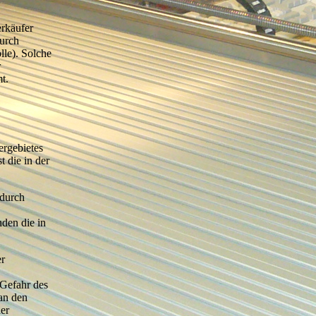
erkäufer
durch
lle). Solche
r
t.
ergebietes
t die in der
rdurch
den die in
er
 Gefahr des
an den
er