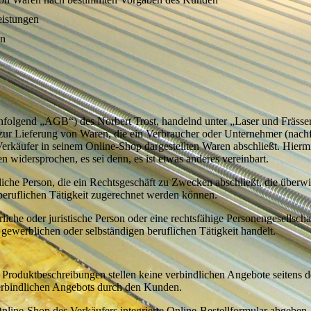
eistungen
en
olgend „AGB“) des Norbert Trost, handelnd unter „Laser und Frässer
e zur Lieferung von Waren, die ein Verbraucher oder Unternehmer (nach
erkäufer in seinem Online-Shop dargestellten Waren abschließt. Hiermi
idersprochen, es sei denn, es ist etwas anderes vereinbart.
liche Person, die ein Rechtsgeschäft zu Zwecken abschließt, die überw
 beruflichen Tätigkeit zugerechnet werden können.
che oder juristische Person oder eine rechtsfähige Personengesellschaf
gewerblichen oder selbständigen beruflichen Tätigkeit handelt.
Produktbeschreibungen stellen keine verbindlichen Angebote seitens d
verbindlichen Angebots durch den Kunden.
ine-Shop des Verkäufers integrierte Online-Bestellformular abgeben.