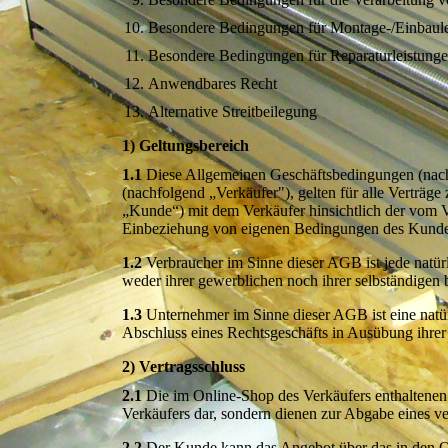
Besondere Bedingungen für Montage-/Einbaul
Besondere Bedingungen für Reparaturleistung
Anwendbares Recht
Alternative Streitbeilegung
1) Geltungsbereich
1.1
Diese Allgemeinen Geschäftsbedingungen (nachf
(nachfolgend „Verkäufer"), gelten für alle Verträg
„Kunde“) mit dem Verkäufer hinsichtlich der vom V
Einbeziehung von eigenen Bedingungen des Kunden w
1.2
Verbraucher im Sinne dieser AGB ist jede natür
weder ihrer gewerblichen noch ihrer selbständigen
1.3
Unternehmer im Sinne dieser AGB ist eine natürli
Abschluss eines Rechtsgeschäfts in Ausübung ihrer 
2) Vertragsschluss
2.1
Die im Online-Shop des Verkäufers enthaltenen 
Verkäufers dar, sondern dienen zur Abgabe eines 
2.2
Der Kunde kann das Angebot über das in den Onl