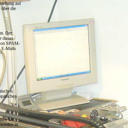
stellung auf
 über die
tt. Der
r dieser
 von SPAM-
n E-Mails
äischen
opäischen
eisen um
 werden in