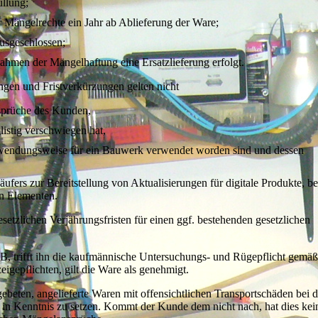
üllung;
ür Mängelrechte ein Jahr ab Ablieferung der Ware;
usgeschlossen;
ahmen der Mängelhaftung eine Ersatzlieferung erfolgt.
gen und Fristverkürzungen gelten nicht
sprüche des Kunden,
listig verschwiegen hat,
erwendungsweise für ein Bauwerk verwendet worden sind und dessen
äufers zur Bereitstellung von Aktualisierungen für digitale Produkte, be
en Elementen.
setzlichen Verjährungsfristen für einen ggf. bestehenden gesetzlichen
, trifft ihn die kaufmännische Untersuchungs- und Rügepflicht gemäß
igepflichten, gilt die Ware als genehmigt.
ebeten, angelieferte Waren mit offensichtlichen Transportschäden bei 
 in Kenntnis zu setzen. Kommt der Kunde dem nicht nach, hat dies kein