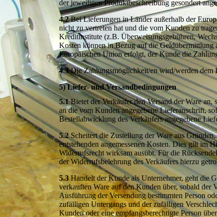
der jeweiligen Produktbeschreibung gesondert ang
4.2
Bei Lieferungen in Länder außerhalb der Europä
nicht zu vertreten hat und die vom Kunden zu trage
Kreditinstitute (z.B. Überweisungsgebühren, Wechs
Kosten können in Bezug auf die Geldübermittlung a
Europäischen Union erfolgt, der Kunde die Zahlun
4.3
Die Zahlungsmöglichkeit/en wird/werden dem K
5) Liefer- und Versandbedingungen
5.1
Bietet der Verkäufer den Versand der Ware an, 
an die vom Kunden angegebene Lieferanschrift, sofer
Bestellabwicklung des Verkäufers angegebene Liefe
5.2
Scheitert die Zustellung der Ware aus Gründen, 
entstehenden angemessenen Kosten. Dies gilt im Hi
Widerrufsrecht wirksam ausübt. Für die Rücksende
der Widerrufsbelehrung des Verkäufers hierzu getr
5.3
Handelt der Kunde als Unternehmer, geht die Ge
verkauften Ware auf den Kunden über, sobald der V
Ausführung der Versendung bestimmten Person oder 
zufälligen Untergangs und der zufälligen Verschlec
Kunden oder eine empfangsberechtigte Person über