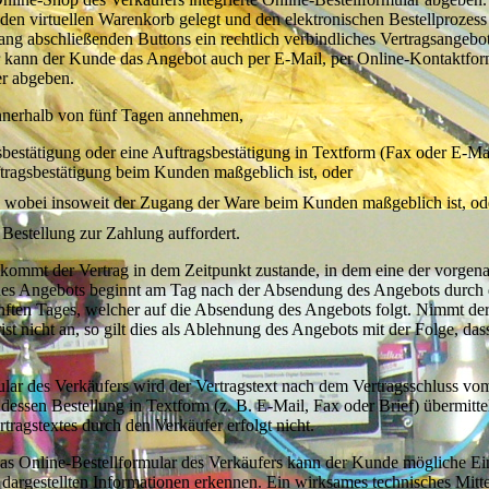
en virtuellen Warenkorb gelegt und den elektronischen Bestellprozess
ang abschließenden Buttons ein rechtlich verbindliches Vertragsangebo
r kann der Kunde das Angebot auch per E-Mail, per Online-Kontaktfor
er abgeben.
nnerhalb von fünf Tagen annehmen,
bestätigung oder eine Auftragsbestätigung in Textform (Fax oder E-Ma
ftragsbestätigung beim Kunden maßgeblich ist, oder
t, wobei insoweit der Zugang der Ware beim Kunden maßgeblich ist, od
estellung zur Zahlung auffordert.
 kommt der Vertrag in dem Zeitpunkt zustande, in dem eine der vorgen
me des Angebots beginnt am Tag nach der Absendung des Angebots durch
nften Tages, welcher auf die Absendung des Angebots folgt. Nimmt de
t nicht an, so gilt dies als Ablehnung des Angebots mit der Folge, da
ular des Verkäufers wird der Vertragstext nach dem Vertragsschluss vo
sen Bestellung in Textform (z. B. E-Mail, Fax oder Brief) übermittel
agstextes durch den Verkäufer erfolgt nicht.
das Online-Bestellformular des Verkäufers kann der Kunde mögliche Ei
argestellten Informationen erkennen. Ein wirksames technisches Mitte