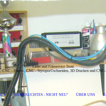
Laser und Frässervice Trost
 , CNC - Fräsen , CNC - Styropor©schneiden, 3D Drucken und CNC
E
"GEBRAUCHTES - NICHT NEU"
ÜBER UNS
K