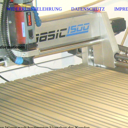
WIDERRUFSBELEHRUNG
DATENSCHUTZ
IMPR
nformationen
 von Waren nach bestimmten Vorgaben des Kunden