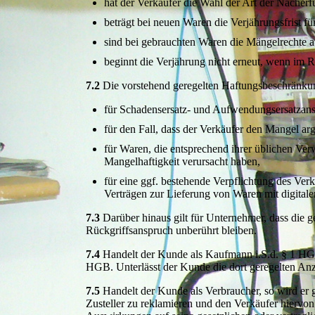
hat der Verkäufer die Wahl der Art der Nacherf
beträgt bei neuen Waren die Verjährungsfrist f
sind bei gebrauchten Waren die Mängelrechte a
beginnt die Verjährung nicht erneut, wenn im R
7.2
Die vorstehend geregelten Haftungsbeschränkun
für Schadensersatz- und Aufwendungsersatzan
für den Fall, dass der Verkäufer den Mangel arg
für Waren, die entsprechend ihrer üblichen V
Mangelhaftigkeit verursacht haben,
für eine ggf. bestehende Verpflichtung des Verk
Verträgen zur Lieferung von Waren mit digital
7.3
Darüber hinaus gilt für Unternehmer, dass die ge
Rückgriffsanspruch unberührt bleiben.
7.4
Handelt der Kunde als Kaufmann i.S.d. § 1 HGB
HGB. Unterlässt der Kunde die dort geregelten Anze
7.5
Handelt der Kunde als Verbraucher, so wird er g
Zusteller zu reklamieren und den Verkäufer hiervon