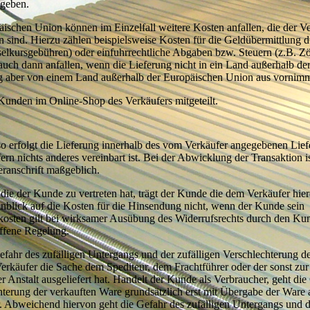
egeben.
ischen Union können im Einzelfall weitere Kosten anfallen, die der V
n sind. Hierzu zählen beispielsweise Kosten für die Geldübermittlung 
elkursgebühren) oder einfuhrrechtliche Abgaben bzw. Steuern (z.B. Zö
uch dann anfallen, wenn die Lieferung nicht in ein Land außerhalb de
g aber von einem Land außerhalb der Europäischen Union aus vornimm
unden im Online-Shop des Verkäufers mitgeteilt.
so erfolgt die Lieferung innerhalb des vom Verkäufer angegebenen Lief
n nichts anderes vereinbart ist. Bei der Abwicklung der Transaktion is
ranschrift maßgeblich.
die der Kunde zu vertreten hat, trägt der Kunde die dem Verkäufer hie
nblick auf die Kosten für die Hinsendung nicht, wenn der Kunde sein
kosten gilt bei wirksamer Ausübung des Widerrufsrechts durch den Kun
offene Regelung.
fahr des zufälligen Untergangs und der zufälligen Verschlechterung d
erkäufer die Sache dem Spediteur, dem Frachtführer oder der sonst zur
Anstalt ausgeliefert hat. Handelt der Kunde als Verbraucher, geht die
hterung der verkauften Ware grundsätzlich erst mit Übergabe der Ware 
. Abweichend hiervon geht die Gefahr des zufälligen Untergangs und d