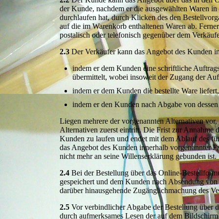
der Kunde, nachdem er die ausgewählten Waren in d
durchlaufen hat, durch Klicken des den Bestellvorg
auf die im Warenkorb enthaltenen Waren ab. Ferne
postalisch oder telefonisch gegenüber dem Verkäuf
2.3
Der Verkäufer kann das Angebot des Kunden i
indem er dem Kunden eine schriftliche Auftrags
übermittelt, wobei insoweit der Zugang der Au
indem er dem Kunden die bestellte Ware liefer
indem er den Kunden nach Abgabe von dessen B
Liegen mehrere der vorgenannten Alternativen vor,
Alternativen zuerst eintritt. Die Frist zur Annah
Kunden zu laufen und endet mit dem Ablauf des fü
das Angebot des Kunden innerhalb vorgenannter Fris
nicht mehr an seine Willenserklärung gebunden ist.
2.4
Bei der Bestellung über das Online-Bestellform
gespeichert und dem Kunden nach Absendung von des
darüber hinausgehende Zugänglichmachung des Vertr
2.5
Vor verbindlicher Abgabe der Bestellung über 
durch aufmerksames Lesen der auf dem Bildschirm d