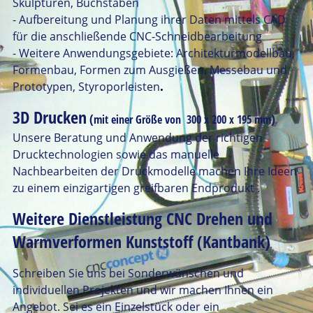
Skulpturen, Buchstaben
- Aufbereitung und Planung ihrer Daten mittels CAD
für die anschließende CNC-Schneidbearbeitung
- Weitere Anwendungsgebiete: Architekturmodellbau,
Formenbau, Formen zum Ausgießen, Messebau und
.
Prototypen, Styroporleisten
3D Drucken
(
)
mit einer Größe von 300 x 200 x 195 mm
Unsere Beratung und Anwendung der richtigen
Drucktechnologien sowie das manuelle
Nachbearbeiten der Druckmodelle machen Ihre Ideen
zu einem einzigartigen greifbaren Endprodukt .
Weitere Dienstleistung
CNC Drehen
und
Warmverformen Kunststoff
(Kantbank)
Schreiben Sie uns bei Sonderwünschen und
individuellen Projekten und wir machen Ihnen ein
Angebot. Sei es ein Einzelstück oder ein