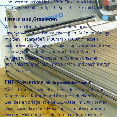
und werden verwirklicht. Vom Einzelstück bis zur
Kleinserie ist alles möglich. Sprechen Sie mich an!
Lasern und Gravieren
Wir bieten ihnen das Laserschneiden und
Lasergravieren als Dienstleistung an. Auf einer Anlage
mit den Tischmaßen 1400mm x 1000mm lassen
sich individuelle Projekte realisieren. Dateiformate wie
dxf, dwg oder cdr sind von Vorteil. Auf Wunsch
fertigen wir diese Formate, im Rahmen unserer
Serviceleistungen, aus ihren Skizzen und Zeichnungen
für sie an.
CNC-Frässervice
(für Ihr persönliches Projekt)
Gefräst kann prinzipiell alles werden: Spanten- und
Rippensätze, Rümpfe und ihre individuellen Frästeile.
Die Ideale Vorlage ist eine CAD-Datei im DXF Format.
Diese kann direkt ins Fräsprogramm übernommen
werden. Hier entfallen die Konstruktionskosten. Als