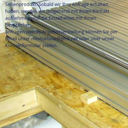
Serienprodukt. Sobald wir Ihre Anfrage erhalten
haben, werden wir umgehend mit Ihnen Kontakt
aufnehmen und die Einzelheiten mit Ihnen
besprechen.
Anfragen zwecks Angebotserstellung können Sie per
Email unter miniturbine@gmx.net oder über unser
Kontaktformular stellen.