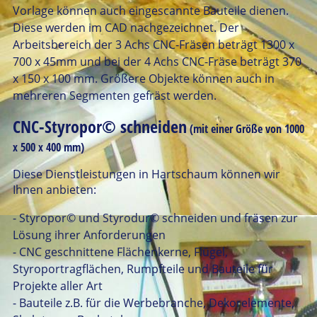
Vorlage können auch eingescannte Bauteile dienen.
Diese werden im CAD nachgezeichnet. Der
Arbeitsbereich der 3 Achs CNC-Fräsen beträgt 1300 x
700 x 45mm und bei der 4 Achs CNC-Fräse beträgt 370
x 150 x 100 mm. Größere Objekte können auch in
mehreren Segmenten gefräst werden.
CNC-Styropor© schneiden
(mit einer Größe von 1000
x 500 x 400 mm)
Diese Dienstleistungen in Hartschaum können wir
Ihnen anbieten:
- Styropor© und Styrodur© schneiden und fräsen zur
Lösung ihrer Anforderungen
- CNC geschnittene Flächenkerne, Flügel,
Styroportragflächen, Rumpfteile und Bauteile für
Projekte aller Art
- Bauteile z.B. für die Werbebranche, Dekorelemente,