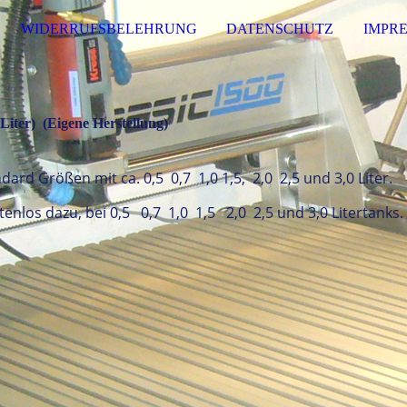
WIDERRUFSBELEHRUNG
DATENSCHUTZ
IMPR
Liter) (
Eigene Herstellung)
dard Größen mit ca. 0,5 0,7 1,0 1,5, 2,0 2,5 und 3,0 Liter.
tenlos dazu, bei 0,5 0,7 1,0 1,5 2,0 2,5 und 3,0 Litertanks.