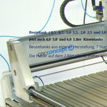
AGB
Beuteltank ( 0,5 0,7, 1,0 1,5, 2,0 2,5 und 3,0 
jetzt auch 4,0 5,0 und 6,0 Liter Kissentanks
Beuteltanks aus eigener Herstellung 7 Stan
Die Halter auf dem 2.Bild gibt es immer kos