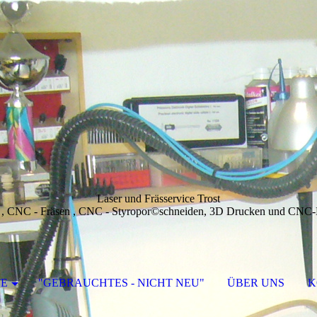
Laser und Frässervice Trost
 , CNC - Fräsen , CNC - Styropor©schneiden, 3D Drucken und CNC
E
"GEBRAUCHTES - NICHT NEU"
ÜBER UNS
K