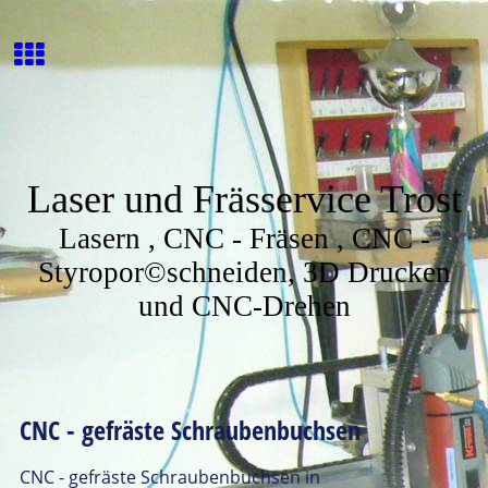
Laser und Frässervice Trost
Lasern , CNC - Fräsen , CNC -
Styropor©schneiden, 3D Drucken
und CNC-Drehen
CNC - gefräste Schraubenbuchsen
CNC - gefräste Schraubenbuchsen in