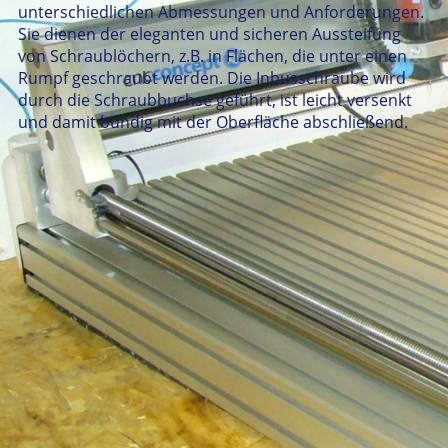
unterschiedlichen Abmessungen und Anforderungen.
Sie dienen der eleganten und sicheren Aussteifung
von Schraublöchern, z.B. in Flächen, die unter einen
Rumpf geschraubt werden. Die Inbusschraube wird
durch die Schraubbuchse geführt, ist leicht versenkt
und damit bündig mit der Oberfläche abschließend.