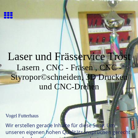
Laser und Frässervice Trost
Lasern , CNC - Fräsen , CNC -
Styropor©schneiden, 3D Drucken
und CNC-Drehen
Vogel Futterhaus
Wir erstellen gerade Inhalte für diese Seite. Um
unseren eigenen hohen Qualitätsansprüchen gerecht