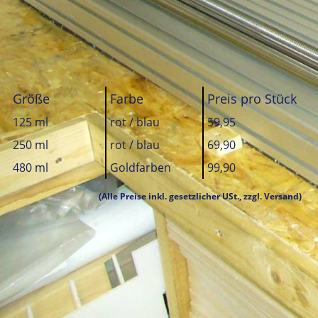
Größe
Farbe
Preis pro Stück
125 ml
rot / blau
59,95
250 ml
rot / blau
69,90
480 ml
Goldfarben
99,90
(Alle Preise inkl. gesetzlicher USt., zzgl.
Versand)