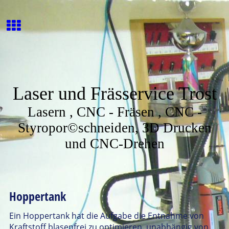
Laser und Frässervice Trost
Lasern , CNC - Fräsen , CNC -
Styropor©schneiden, 3D Drucken
und CNC-Drehen
Hoppertank
Ein Hoppertank hat die Aufgabe die Entnahme von
Kraftstoff blasenfrei zu optimieren, unabhängig von